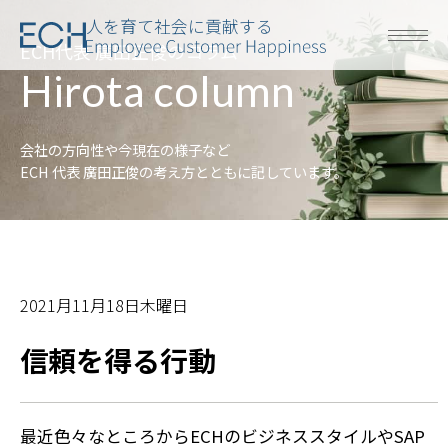
人を育て社会に貢献する
ECH代表 廣田正俊のコラム
Hirota column
会社の方向性や今現在の様子など
ECH 代表 廣田正俊の考え方とともに記しています。
2021月11月18日木曜日
信頼を得る行動
最近色々なところからECHのビジネススタイルやSAP