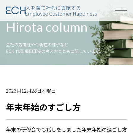
人を育て社会に貢献する
ECH代表 廣田正俊のコラム
Hirota column
会社の方向性や今現在の様子など
ECH 代表 廣田正俊の考え方とともに記しています。
2023月12月28日木曜日
年末年始のすごし方
年末の研修会でも話しをしました年末年始の過ごし方