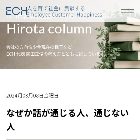
人を育て社会に貢献する
ECH代表 廣田正俊のコラム
Hirota column
会社の方向性や今現在の様子など
ECH 代表 廣田正俊の考え方とともに記しています。
2024月03月08日金曜日
なぜか話が通じる人、通じない
人