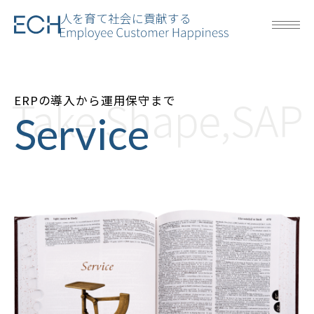
人を育て社会に貢献する
Take Shape,SAP
ERPの導入から運用保守まで
Service