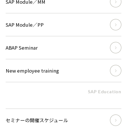
SAP Module／MM
SAP Module／PP
ABAP Seminar
New employee training
SAP Education
セミナーの開催スケジュール