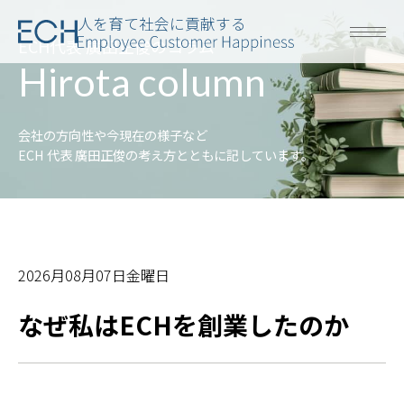
人を育て社会に貢献する
ECH代表 廣田正俊のコラム
Hirota column
会社の方向性や今現在の様子など
ECH 代表 廣田正俊の考え方とともに記しています。
2026月08月07日金曜日
なぜ私はECHを創業したのか