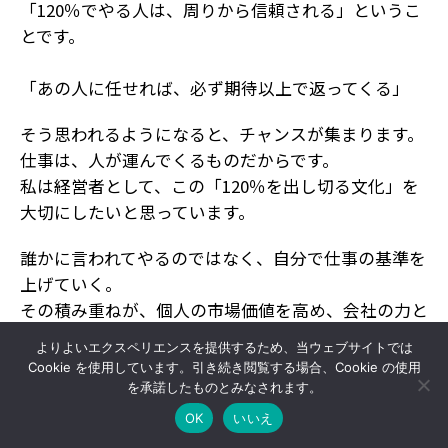
「120％でやる人は、周りから信頼される」というこ
とです。
「あの人に任せれば、必ず期待以上で返ってくる」
そう思われるようになると、チャンスが集まります。
仕事は、人が運んでくるものだからです。
私は経営者として、この「120％を出し切る文化」を
大切にしたいと思っています。
誰かに言われてやるのではなく、自分で仕事の基準を
上げていく。
その積み重ねが、個人の市場価値を高め、会社の力と
なります。
よりよいエクスペリエンスを提供するため、当ウェブサイトでは
Cookie を使用しています。引き続き閲覧する場合、Cookie の使用
ぜひ一つひとつの仕事に、「あと20％できることはな
を承諾したものとみなされます。
いか？」と自分に問いかけてみてください。
OK
いいえ
成長は、特別な場ではなく、日々の仕事の中にありま