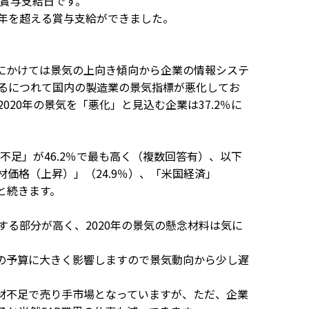
冬の賞与支給日です。
年を超える賞与支給ができました。
盤にかけては景気の上向き傾向から企業の情報システ
るにつれて国内の製造業の景気指標が悪化してお
020年の景気を「悪化」と見込む企業は37.2％に
手不足」が46.2％で最も高く（複数回答有）、以下
材価格（上昇）」（24.9％）、「米国経済」
）と続きます。
る部分が高く、2020年の景気の懸念材料は気に
業の予算に大きく影響しますので景気動向から少し遅
人材不足で売り手市場となっていますが、ただ、企業