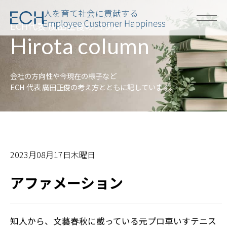
人を育て社会に貢献する
ECH代表 廣田正俊のコラム
Hirota column
会社の方向性や今現在の様子など
ECH 代表 廣田正俊の考え方とともに記しています。
2023月08月17日木曜日
アファメーション
知人から、文藝春秋に載っている元プロ車いすテニス