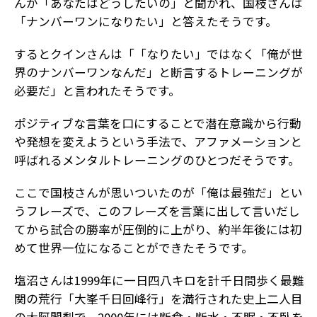
んが「あなたはどうしたいの」と聞かれ、国枝さんは
「ナンバーワンになりたい」と答えたそうです。
するとクインさんは「「なりたい」ではなく「俺が世
界のナンバーワンなんだ」と断言するトレーニングが
必要だ」と言われたそうです。
ポジティブな言葉を口にすることで潜在意識から行動
や発想を変えようという手法で、アファメーションと
呼ばれるメンタルトレーニングのひとつだそうです。
ここで国枝さんが思いついたのが「俺は最強だ」とい
うフレーズで、このフレーズを言葉に出して言いだし
てから試合の勝率が圧倒的に上がり、約半年後には初
めて世界一位になることができたそうです。
塩沼さんは1999年に一日四八キロを計千日間歩く最難
関の荒行「大峯千日回峰行」を満行された史上二人目
の大阿闍梨で、2000年には断食・断水・不眠・不臥を