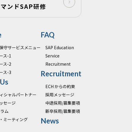
マンドSAP研修
e
FAQ
運用保守サービスメニュー
SAP Education
ース-1
Service
ース-2
Recruitment
ース-3
Recruitment
 Us
ECH からの約束
オフィシャルパートナー
採用メッセージ
ッセージ
中途採用/募集要項
 コラム
新卒採用/募集要項
・ミーティング
News