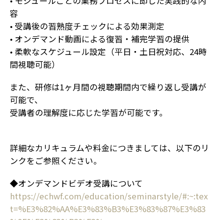
• モジュールごとの業務プロセスに即した実践的な内
容
• 受講後の習熟度チェックによる効果測定
• オンデマンド動画による復習・補完学習の提供
• 柔軟なスケジュール設定（平日・土日祝対応、24時
間視聴可能）
また、研修は1ヶ月間の視聴期間内で繰り返し受講が
可能で、
受講者の理解度に応じた学習が可能です。
詳細なカリキュラムや料金につきましては、以下のリ
ンクをご参照ください。
◆オンデマンドビデオ受講について
https://echwf.com/education/seminarstyle/#:~:tex
t=%E3%82%AA%E3%83%B3%E3%83%87%E3%83